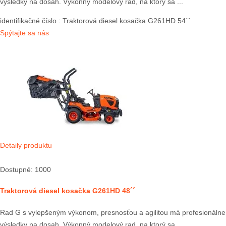
výsledky na dosah. Výkonný modelový rad, na ktorý sa ...
identifikačné číslo
: Traktorová diesel kosačka G261HD 54´´
Spýtajte sa nás
Detaily produktu
Dostupné: 1000
Traktorová diesel kosačka G261HD 48´´
Rad G s vylepšeným výkonom, presnosťou a agilitou má profesionálne
výsledky na dosah. Výkonný modelový rad, na ktorý sa ...