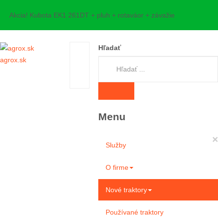
Akcia! Kubota EK1 261DT + pluh + rotaváor + závažie
Hľadať
agrox.sk
Menu
×
Služby
O firme
Nové traktory
Používané traktory