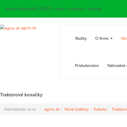
Akcia! Kubota EK1 261DT + pluh + rotaváor + závažie
agrox.sk
Služby
O firme
Nov
Príslušenstvo
Náhradné d
Traktorové kosačky
Nachádzate sa tu:
agrox.sk
Nové traktory
Kubota
Traktor