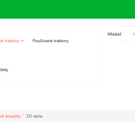
Hľadať
é traktory
Používané traktory
iely
ové kosačky
ZD séria